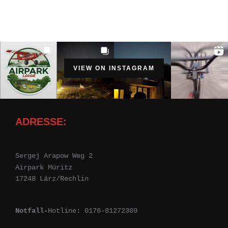
VIEW ON INSTAGRAM
ADRESSE:
Sergej Arapow Weg 2
Airpark Müritz
17248 Lärz/Rechlin
Notfall-
Hotline: 0176-81272309