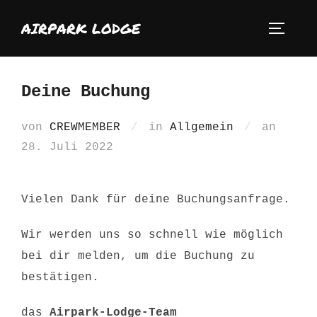
Zum
AIRPARK LODGE
Inhalt
SEITEN
springen
Deine Buchung
Veröf
von
CREWMEMBER
in
Allgemein
an
am
28. Juli 2022
Vielen Dank für deine Buchungsanfrage.
Wir werden uns so schnell wie möglich
bei dir melden, um die Buchung zu
bestätigen.
das
Airpark-Lodge-Team